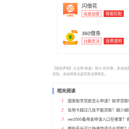
闪借花
智能匹配
信息加密
360借条
息费透明
分期灵活
【原创声明】凡注明“来源：财么”的文章，系本
否则，本站将依法追究其法律责任。
相关阅读
1
国家助学贷款怎么申请？助学贷款申请指南（条件、
2
信用卡超过几张不能贷款？越少越
3
we2000备用金申请入口在哪里？官方明确告
4
哪些平台可以快速申请企业贷款？含申请渠道、条件