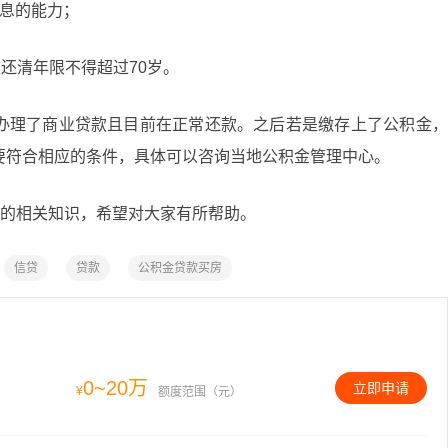
本息的能力；
款还清年限不得超过70岁。
办理了商业贷款且目前在正常还款。之后若是缴存上了公积金，
要符合相应的条件，具体可以咨询当地公积金管理中心。
”的相关知识，希望对大家有所帮助。
信贷
贷款
公积金贷款买房
0~20万
立即申请
¥
额度范围（元）