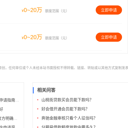
0~20万
立即申请
¥
额度范围（元）
0~20万
立即申请
¥
额度范围（元）
站原创，任何单位或个人未经本站书面授权不得转载、链接、转贴或以其他方式复制发
相关问答
山桃街贷款买会员能下款吗？
时间、流程）
好会借开通会员能下款吗？
好
奔驰金融审核只看个人征信吗？
知，如图所示
分期易借款额度放款中要多久？
、流程、速度