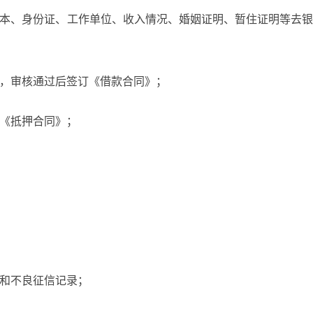
口本、身份证、工作单位、收入情况、婚姻证明、暂住证明等去
核，审核通过后签订《借款合同》；
订《抵押合同》；
录和不良征信记录；