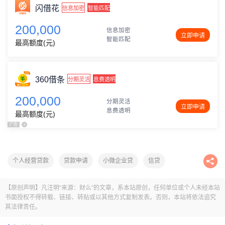
闪借花
信息加密
智能匹配
200,000
信息加密
立即申请
智能匹配
最高额度(元)
360借条
分期灵活
息费透明
200,000
分期灵活
立即申请
息费透明
最高额度(元)
广告
x
个人经营贷款
贷款申请
小微企业贷
信贷
贷款
企业贷款
【原创声明】凡注明“来源：财么”的文章，系本站原创，任何单位或个人未经本站
书面授权不得转载、链接、转贴或以其他方式复制发表。否则，本站将依法追究
其法律责任。