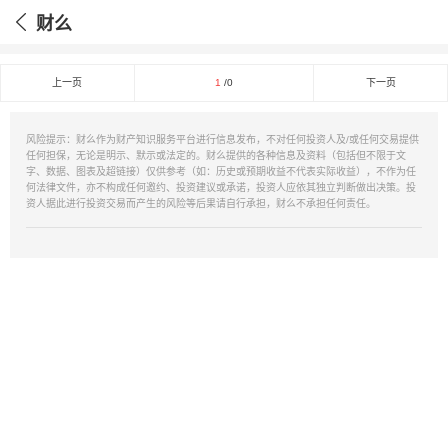
财么
上一页
1
/0
下一页
风险提示：财么作为财产知识服务平台进行信息发布，不对任何投资人及/或任何交易提供
任何担保，无论是明示、默示或法定的。财么提供的各种信息及资料（包括但不限于文
字、数据、图表及超链接）仅供参考（如：历史或预期收益不代表实际收益），不作为任
何法律文件，亦不构成任何邀约、投资建议或承诺，投资人应依其独立判断做出决策。投
资人据此进行投资交易而产生的风险等后果请自行承担，财么不承担任何责任。