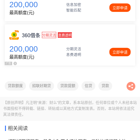
200,000
信息加密
立即申请
智能匹配
最高额度(元)
360借条
分期灵活
息费透明
200,000
分期灵活
立即申请
息费透明
最高额度(元)
广告
x
贷款额度
招联好期贷
贷款提额
信贷
贷款
信用贷款
【原创声明】凡注明“来源：财么”的文章，系本站原创，任何单位或个人未经本站
书面授权不得转载、链接、转贴或以其他方式复制发表。否则，本站将依法追究
其法律责任。
相关阅读