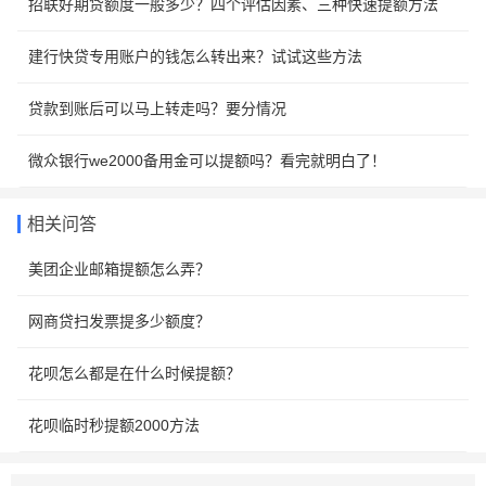
招联好期贷额度一般多少？四个评估因素、三种快速提额方法
建行快贷专用账户的钱怎么转出来？试试这些方法
贷款到账后可以马上转走吗？要分情况
微众银行we2000备用金可以提额吗？看完就明白了！
相关问答
美团企业邮箱提额怎么弄？
网商贷扫发票提多少额度？
花呗怎么都是在什么时候提额？
花呗临时秒提额2000方法