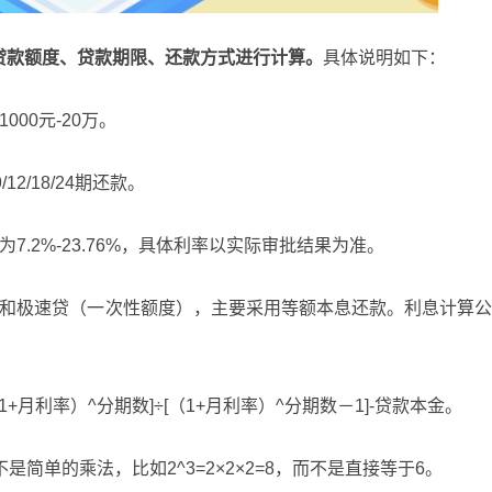
贷款额度、贷款期限、还款方式进行计算。
具体说明如下：
00元-20万。
12/18/24期还款。
7.2%-23.76%，具体利率以实际审批结果为准。
和极速贷（一次性额度），主要采用等额本息还款。利息计算公
+月利率）^分期数]÷[（1+月利率）^分期数－1]-贷款本金。
是简单的乘法，比如2^3=2×2×2=8，而不是直接等于6。