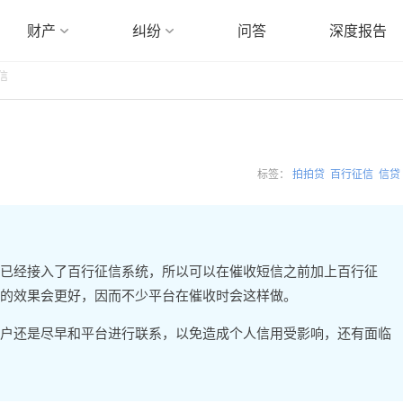
财产
纠纷
问答
深度报告
信
标签：
拍拍贷
百行征信
信贷
已经接入了百行征信系统，所以可以在催收短信之前加上百行征
的效果会更好，因而不少平台在催收时会这样做。
户还是尽早和平台进行联系，以免造成个人信用受影响，还有面临