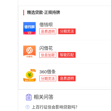
精选贷款·正规持牌
借钱呗
分期灵活
息费透明
闪借花
智能匹配
信息加密
360借条
息费透明
分期灵活
相关问答
上百行征信会影响贷款吗？