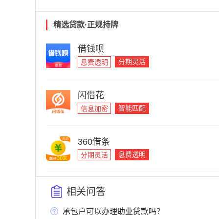
精选贷款·正规持牌
借钱呗
分期灵活
息费透明
闪借花
智能匹配
信息加密
360借条
息费透明
分期灵活
相关问答
承包户可以办理助业贷款吗？