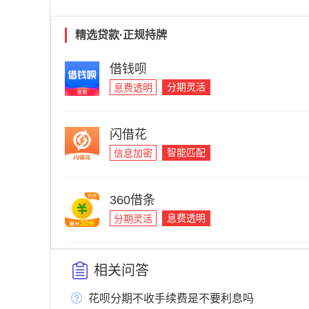
精选贷款·正规持牌
借钱呗
分期灵活
息费透明
闪借花
智能匹配
信息加密
360借条
息费透明
分期灵活
相关问答
花呗分期不收手续费是不要利息吗