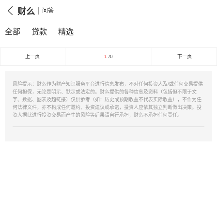
财么
问答
全部
贷款
精选
上一页
1
/0
下一页
风险提示：财么作为财产知识服务平台进行信息发布，不对任何投资人及/或任何交易提供
任何担保，无论是明示、默示或法定的。财么提供的各种信息及资料（包括但不限于文
字、数据、图表及超链接）仅供参考（如：历史或预期收益不代表实际收益），不作为任
何法律文件，亦不构成任何邀约、投资建议或承诺，投资人应依其独立判断做出决策。投
资人据此进行投资交易而产生的风险等后果请自行承担，财么不承担任何责任。